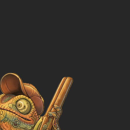
Conven
annu